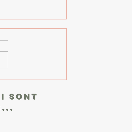
nique bien-être #2 – Le
fle
rer en conscience pour
r le corps et l’esprit. Dans
 chronique, je vous invite à
ouvrir votre souffle , ce
gnon...
i sont
...