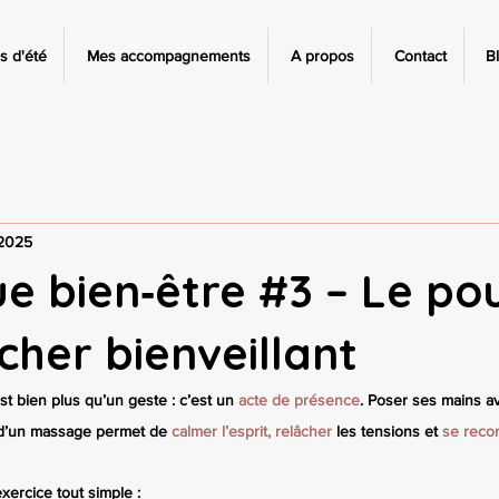
s d'été
Mes accompagnements
A propos
Contact
B
 2025
e bien‑être #3 – Le po
cher bienveillant
est bien plus qu’un geste : c’est un 
acte de présence
. Poser ses mains a
s d’un massage permet de 
calmer l’esprit,
relâcher 
les tensions et 
se reco
xercice tout simple :