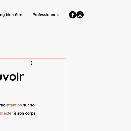
log bien-être
Professionnels
uvoir
vec 
attention 
sur soi 
nnecter
 à son corps.