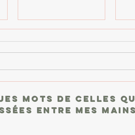
Chronique bien‑être #4 –
Chro
Les piliers du bien-être
souf
Dans cette chronique, je vous
Respi
propose de redécouvrir les 5
apaise
piliers essentiels du bien-être : le
cette
corps , la respiration , les
redéc
émotions , l’ esprit et le repos .
compa
Des bases simples, accessibles à
tou
ues mots de celles qu
ssées entre mes mains