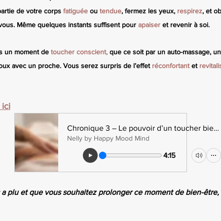
artie de votre corps 
fatiguée 
ou 
tendue
, fermez les yeux, 
respirez
, et o
vous. Même quelques instants suffisent pour 
apaiser 
et revenir à soi.
us un moment de 
toucher conscient,
 que ce soit par un auto-massage, u
ux avec un proche. Vous serez surpris de l’effet 
réconfortant 
et 
revitali
ici
Chronique 3 – Le pouvoir d’un toucher bienveillant
Nelly by Happy Mood Mind
4:15
 a plu et que vous souhaitez prolonger ce moment de bien-être,