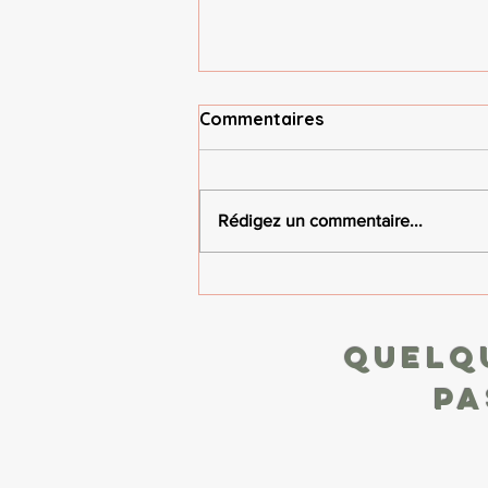
Chronique bien‑être #5 – La
Commentaires
sophrologie et la
relaxation, deux chemins
Dans cette chronique, on explore
vers soi
les nuances entre sophrologie et
Rédigez un commentaire...
relaxation , deux approches
complémentaires pour apaiser le
mental, relâcher le corps et se
reconnecter à soi. La relaxation
permet
Quelq
pa